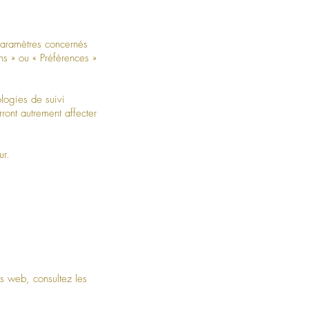
 paramètres concernés
ons
»
ou
«
Préférences
»
ologies de suivi
ront autrement affecter
ur.
es web, consultez les