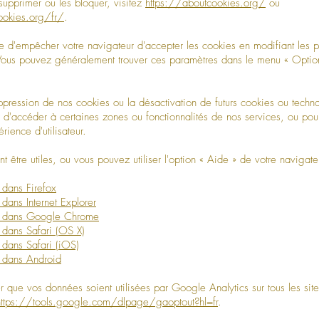
supprimer ou les bloquer, visitez
https://aboutcookies.org/
ou
ookies.org/fr/
.
le d'empêcher votre navigateur d'accepter les cookies en modifiant les
 Vous pouvez généralement trouver ces paramètres dans le menu
«
Opti
uppression de nos cookies ou la désactivation de futurs cookies ou techn
d'accéder à certaines zones ou fonctionnalités de nos services, ou pour
ience d'utilisateur.
nt être utiles, ou vous pouvez utiliser l'option
«
Aide
»
de votre navigate
 dans Firefox
dans Internet Explorer
s dans Google Chrome
 dans Safari (OS X)
 dans Safari (iOS)
 dans Android
r que vos données soient utilisées par Google Analytics sur tous les sit
https://tools.google.com/dlpage/gaoptout?hl=fr
.