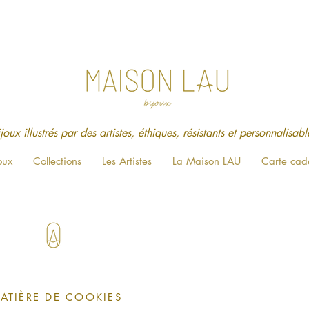
ison est offerte en point relais jusqu'au 
joux illustrés par des artistes, éthiques, résistants et personnalisable
oux
Collections
Les Artistes
La Maison LAU
Carte cad
ATIÈRE DE COOKIES