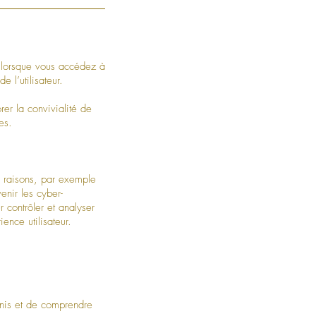
ur lorsque vous accédez à
 l’utilisateur.
rer la convivialité de
es.
e raisons, par exemple
enir les cyber-
r contrôler et analyser
ence utilisateur.
inis et de comprendre