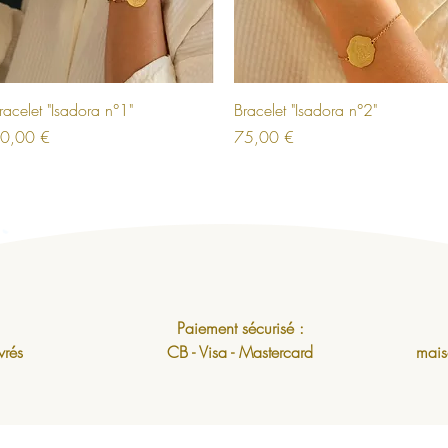
Aperçu rapide
Aperçu rapide
racelet "Isadora n°1"
Bracelet "Isadora n°2"
ix
Prix
0,00 €
75,00 €
Paiement sécurisé :
vrés
CB - Visa - Mastercard
mais