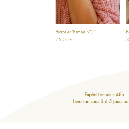
Aperçu rapide
Bracelet "Esmée n°2"
B
Prix
Pr
75,00 €
8
Expédition sous 48h
Livraison sous 3 à 5 jours ou