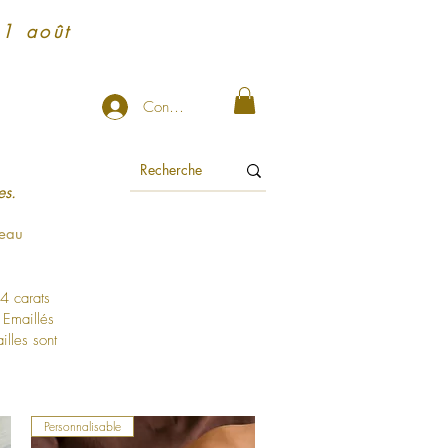
31 août
Connexion
s.​
eau
4 carats
 Emaillés
illes sont
Personnalisable