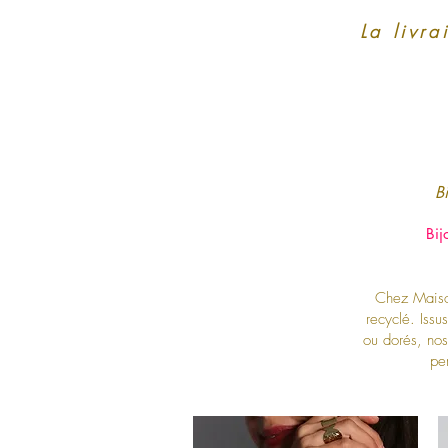
La livra
Bi
Bij
Chez Maison 
recyclé. Issu
ou dorés, nos
pe