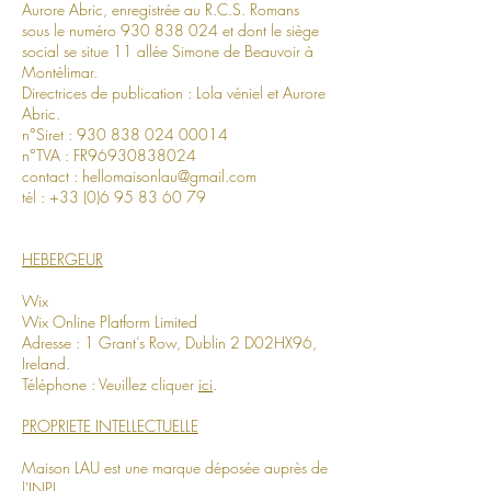
Aurore Abric,
enregistrée au R.C.S​. Romans
sous le numéro
930 838 024
et dont le siège
social se situe 11 allée Simone de Beauvoir à
Montélimar.
Directrices de publication : Lola véniel et Aurore
Abric.
n°Siret :
930 838 024 00014
n°TVA : FR96930838024
contact :
hellomaisonlau@gmail.com
tél :
+33 (0)6 95 83 60 79
HEBERGEUR
Wix
Wix Online Platform Limited
Adresse : 1 Grant’s Row, Dublin 2 D02HX96,
Ireland.
Téléphone : Veuillez cliquer
ici
.
PROPRIETE INTELLECTUELLE
Maison LAU est une marque déposée auprès de
l'INPI.