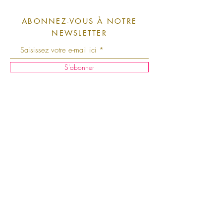
ABONNEZ-VOUS À NOTRE
NEWSLETTER
S'abonner
Livraison et retours
Instagram
Facebook
CGV
À propos
Politique du magasin
Contact
Mentions légales
Presse
Politique en matière de
Points de
cookies
vente
Politique de
confidentialité